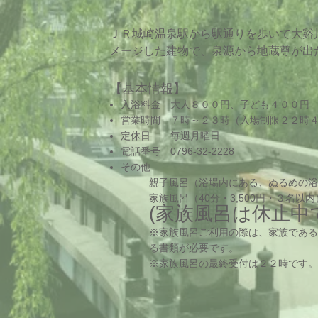
​ＪＲ城崎温泉駅から駅通りを歩いて大
メージした建物で、泉源から地蔵尊が出
​【基本情報】
入浴料金 大人８００円、子ども４００円
営業時間 ７時～２３時（入場制限２２時
定休日 毎週月曜日
電話番号 0796-32-2228
​その他
親子風呂（浴場内にある、ぬるめの浴
家族風呂（40分・3,500円・３名以内
(
家族風呂は休止中
​※家族風呂ご利用の際は、家族であ
る書類が必要です。
​※家族風呂の最終受付は２２時です。