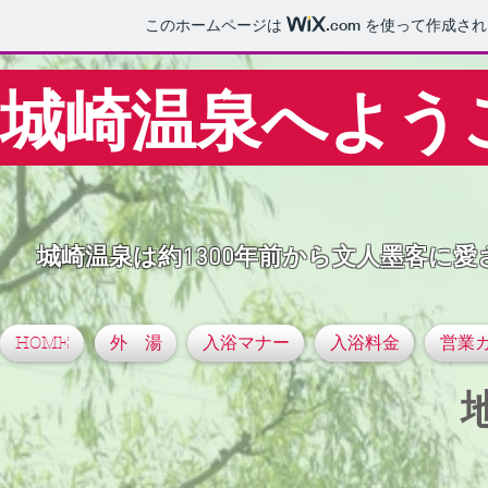
このホームページは
.com
を使って作成され
城崎温泉へよう
​城崎温泉は約1300年前から文人墨客に
HOME
外 湯
入浴マナー
入浴料金
営業
地蔵湯（外観・昼）